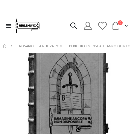
elementi
0
Toggle
Cart
Nav
IL ROSARIO E LA NUOVA POMPEI. PERIODICO MENSUALE. ANNO QUINTO
Vai
alla
fine
della
galleria
di
immagini