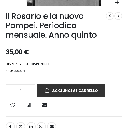
Vai
Il Rosario e la nuova
all'inizio
della
Pompei. Periodico
galleria
mensuale. Anno quinto
di
immagini
35,00 €
DISPONIBILITA':
DISPONIBILE
SKU
750-CH
AGGIUNGI AL CARRELLO