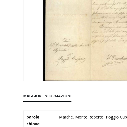
Vai
all'inizio
MAGGIORI INFORMAZIONI
della
galleria
di
Maggiori
parole
Marche, Monte Roberto, Poggio Cupro
immagini
Informazioni
chiave