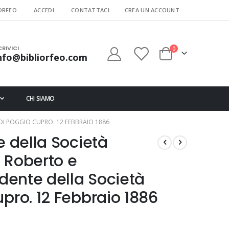
ORFEO
ACCEDI
CONTATTACI
CREA UN ACCOUNT
CRIVICI
elementi
0
nfo@bibliorfeo.com
Cart
CHI SIAMO
DI POGGIO CUPRO. 12 FEBBRAIO 1886
e della Società
 Roberto e
idente della Società
upro. 12 Febbraio 1886