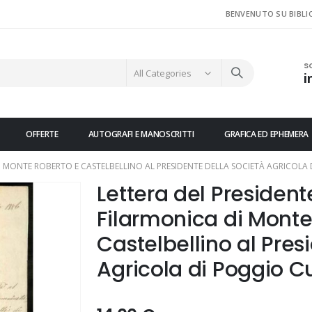
BENVENUTO SU BIBLI
S
i
OFFERTE
AUTOGRAFI E MANOSCRITTI
GRAFICA ED EPHEMERA
DI MONTE ROBERTO E CASTELBELLINO AL PRESIDENTE DELLA SOCIETÀ AGRICOLA 
Lettera del President
Filarmonica di Monte
Castelbellino al Pres
Agricola di Poggio C