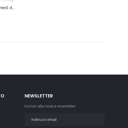
Thomae Burnet Scoto-Britanni, med. doct. & medici reg. ord. Thesaurus medicinae practicae... medicorum observationibus, consultationibus, consiliis, & epistolis, summa diligentia collectus, ordineque alphabetico dispositus: Tomus prior - Tomus alter.
TO
NEWSLETTER
Iscriviti alla nostra newsletter