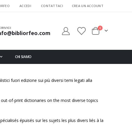
ORFEO
ACCEDI
CONTATTACI
CREA UN ACCOUNT
CRIVICI
elementi
0
nfo@bibliorfeo.com
Cart
CHI SIAMO
stici fuori edizione sui più diversi temi legati alla
out-of-print dictionaries on the most diverse topics
cialisés épuisés sur les sujets les plus divers liés à la