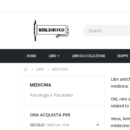
HOME
LIBRI
LIBRI DA COLLEZIONE
MAPPE
LIBRI
MEDICINA
Libri antic
MEDICINA
medicina: 
Psicologia e Psicanalisi
Old, rare 
related to
ORA ACQUISTA PER
Vieux, liv
Rimuovi
SECOLO
1600 sec. XVII
médecine: 