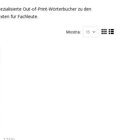
ezialisierte Out-of-Print-Wörterbücher zu den
xten für Fachleute.
Mostra
Mostra
Griglia
Lista
come
LO
- 1715)