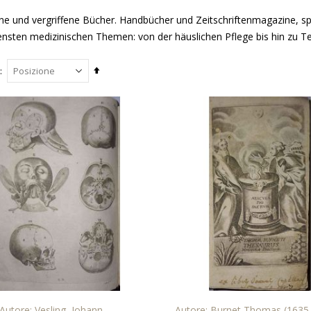
ene und vergriffene Bücher. Handbücher und Zeitschriftenmagazine, sp
ensten medizinischen Themen: von der häuslichen Pflege bis hin zu Te
Imposta
la
direzione
decrescente
AGGIUNGI AL CARRELLO
AGGIUNGI AL CARREL
Autore: Vesling, Johann
Autore: Burnet Thomas (1635 