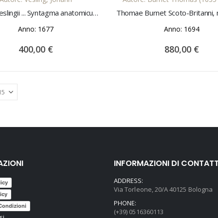
Ioannis Veslingii ... Syntagma anatomicum, commentario atque appendice ex veterum, recentiorum, propriisque, obseruationibus, illustratum & auctum a Gerardo Leon. Blasio ... erudita Epistola Georgii Hieronymi Velschii, & figuris illustrata
Anno: 1677
Anno: 1694
400,00 €
880,00 €
AZIONI
INFORMAZIONI DI CONTAT
ADDRESS:
licy
Via Torleone, 20/A 40125 Bologna
icy
PHONE:
Condizioni
(+39) 0516360113
si