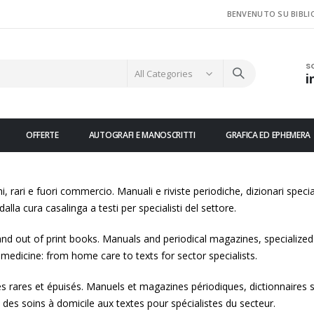
BENVENUTO SU BIBLI
S
i
OFFERTE
AUTOGRAFI E MANOSCRITTI
GRAFICA ED EPHEMERA
hi, rari e fuori commercio. Manuali e riviste periodiche, dizionari speciali
dalla cura casalinga a testi per specialisti del settore.
and out of print books. Manuals and periodical magazines, specialized 
 medicine: from home care to texts for sector specialists.
res rares et épuisés. Manuels et magazines périodiques, dictionnaires spé
des soins à domicile aux textes pour spécialistes du secteur.