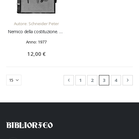
AGGIUNGI AL CARRELLO
Autore: Schneider Peter
Nemico della costituzione. L'inatteso gonfiarsi del fascicolo personale dell'insegnante Kleff
Anno: 1977
12,00 €
Pagina
Pagina
Precedente
Pagina
Pagina
Attualmente st
Pagina
Pagi
Succ
1
2
3
4