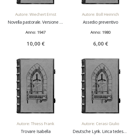
Autore: Wiechert Ernst
Autore: Boll Heinrich
Novella pastorale. Versione di massimo Mila
Assedio preventivo
Anno: 1947
Anno: 1980
10,00 €
6,00 €
AGGIUNGI AL CARRELLO
AGGIUNGI AL CARRELLO
Autore: Thiess Frank
Autore: Cerasi Giulio
Trovare Isabella
Deutsche Lyrik. Lirica tedesca. Versioni metriche da 100 poeti di tutti i secoli con testo a fronte e note