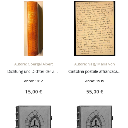
decrescente
AGGIUNGI AL CARRELLO
AGGIUNGI AL CARRELLO
Autore: Goergel Albert
Autore: Nagy Maria von
Dichtung und Dichter der Zeit, eine Schilderung der deutschen Literatur der letzten Jahrzehnte
Cartolina postale affrancata e viaggiata con vignetta a colori del Goetheanum
Anno: 1912
Anno: 1939
15,00 €
55,00 €