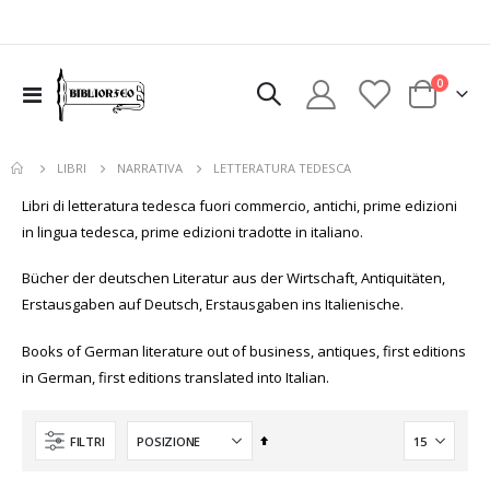
elementi
0
uovi
Toggle
Cart
Nav
sto
uovi
colo
sto
LETTERATURA TEDESCA
LIBRI
NARRATIVA
colo
Libri di letteratura tedesca fuori commercio, antichi, prime edizioni
in lingua tedesca, prime edizioni tradotte in italiano.
Bücher der deutschen Literatur aus der Wirtschaft, Antiquitäten,
Erstausgaben auf Deutsch, Erstausgaben ins Italienische.
Books of German literature out of business, antiques, first editions
in German, first editions translated into Italian.
Imposta
FILTRI
la
direzione