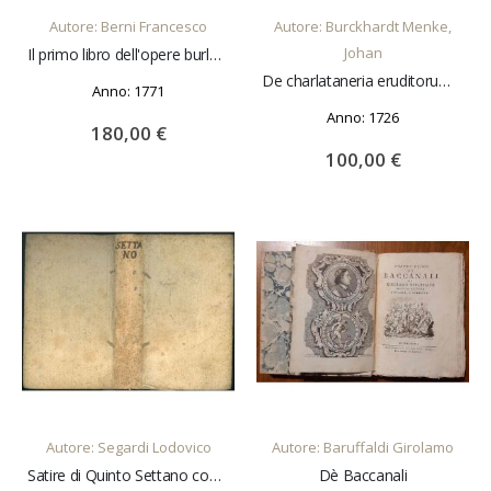
Autore: Berni Francesco
Autore: Burckhardt Menke,
Johan
Il primo libro dell'opere burlesche
De charlataneria eruditorum declamationes duae, cum notis variorum. Accessit epistola Sebastiani Stadelii ad Janum philomusum de circumforanea literatorum vanitate; ac tandem supplementi loco in hac Editione adjectae sunt N.N. Notae Tumultuariae.
Anno: 1771
Anno: 1726
180,00 €
100,00 €
AGGIUNGI AL CARRELLO
AGGIUNGI AL CARRELLO
Autore: Segardi Lodovico
Autore: Baruffaldi Girolamo
Satire di Quinto Settano con aggiunte e note.
Dè Baccanali