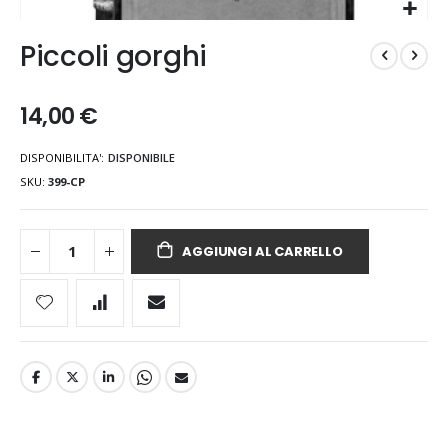
Vai
Piccoli gorghi
all'inizio
della
galleria
14,00 €
di
immagini
DISPONIBILITA':
DISPONIBILE
SKU
399-CP
AGGIUNGI AL CARRELLO