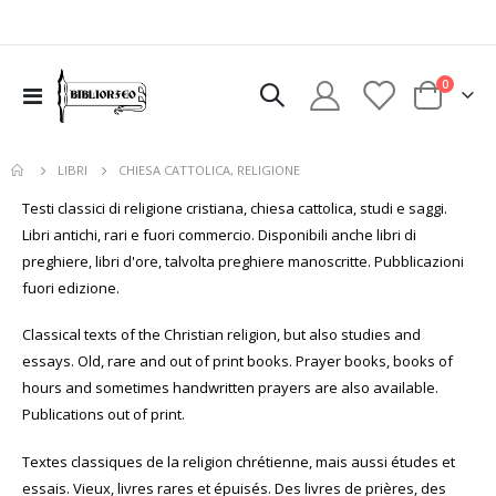
elementi
0
Toggle
Cart
Nav
CHIESA CATTOLICA, RELIGIONE
LIBRI
uovi
Testi classici di religione cristiana, chiesa cattolica, studi e saggi.
sto
Libri antichi, rari e fuori commercio. Disponibili anche libri di
colo
preghiere, libri d'ore, talvolta preghiere manoscritte. Pubblicazioni
fuori edizione.
Classical texts of the Christian religion, but also studies and
essays. Old, rare and out of print books. Prayer books, books of
hours and sometimes handwritten prayers are also available.
Publications out of print.
Textes classiques de la religion chrétienne, mais aussi études et
essais. Vieux, livres rares et épuisés. Des livres de prières, des