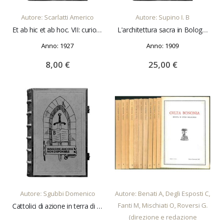
Autore: Scarlatti Americo
Autore: Supino I. B
Et ab hic et ab hoc. VII: curiosità del commercio e della vita
L'architettura sacra in Bologna nei secoli XIII e XIV
Anno: 1927
Anno: 1909
8,00 €
25,00 €
AGGIUNGI AL CARRELLO
AGGIUNGI AL CARRELLO
Autore: Sgubbi Domenico
Autore: Benati A, Degli Esposti C,
Fanti M, Mischiati O, Roversi G.
Cattolici di azione in terra di Romagna. (1890-1904)
(direzione e redazione