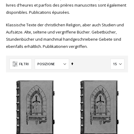
livres d'heures et parfois des prières manuscrites sont également
disponibles. Publications épuisées.
Klassische Texte der christlichen Religion, aber auch Studien und
Aufsätze. Alte, seltene und vergriffene Bücher. Gebetbücher,
Stundenbücher und manchmal handgeschriebene Gebete sind
ebenfalls erhältlich. Publikationen vergriffen.
Imposta
FILTRI
la
direzione
decrescente
AGGIUNGI AL CARRELLO
AGGIUNGI AL CARRELLO