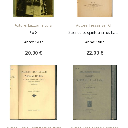
AGGIUNGI AL CARRELLO
AGGIUNGI AL CARRELLO
Autore: Lazzarini Luigi
Autore: Fiessinger Ch.
Pio XI
Science et spiritualisme. La valeur de la science, L'ame et Dieu, Le materialisme, La psychologie du catholicisme
Anno: 1937
Anno: 1907
20,00 €
22,00 €
AGGIUNGI AL CARRELLO
AGGIUNGI AL CARRELLO
Autore: Carlo Castiglioni (a cura)
Autore: Da Verona Gaspare,