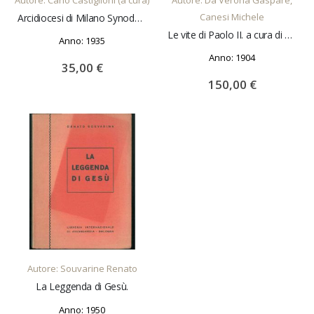
Canesi Michele
Arcidiocesi di Milano Synodus provincialis Pergami habita a Castono sive Cassono Mediolani archiepiscopo 1311. Rerum italicarum scriptores
Le vite di Paolo II. a cura di Giuseppe Zippel. Rerum italicarum scriptores.
Anno: 1935
Anno: 1904
35,00 €
150,00 €
AGGIUNGI AL CARRELLO
Autore: Souvarine Renato
La Leggenda di Gesù.
Anno: 1950