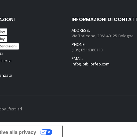
AZIONI
INFORMAZIONI DI CONTAT
ADDRESS:
licy
Via Torleone, 20/A 40125 Bologna
icy
PHONE:
Condizioni
(+39) 0516360113
si
EMAIL:
ricerca
info@bibliorfeo.com
vanzata
t by
Efesti srl
ive alla privacy