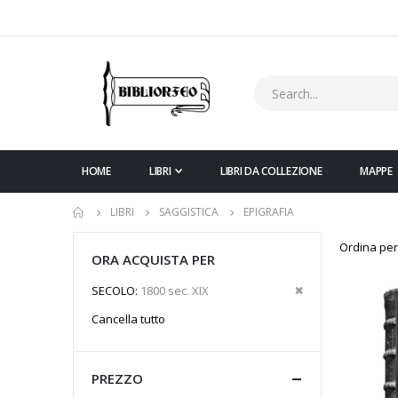
HOME
LIBRI
LIBRI DA COLLEZIONE
MAPPE
LIBRI
SAGGISTICA
EPIGRAFIA
Ordina per
ORA ACQUISTA PER
Rimuovi
SECOLO
1800 sec. XIX
questo
Cancella tutto
articolo
PREZZO