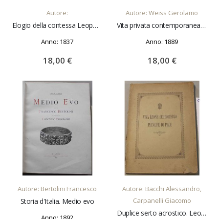
Autore:
Autore: Weiss Gerolamo
Elogio della contessa Leopolda Beaufort
Vita privata contemporanea. Due conferenze tenute al Circolo Filologico Milanese (1889)
Anno: 1837
Anno: 1889
18,00 €
18,00 €
AGGIUNGI AL CARRELLO
AGGIUNGI AL CARRELLO
Autore: Bertolini Francesco
Autore: Bacchi Alessandro,
Carpanelli Giacomo
Storia d'Italia. Medio evo
Duplice serto acrostico. Leone Decimoterzo principe di pace. Intessuto con componimenti poetici
Anno: 1892