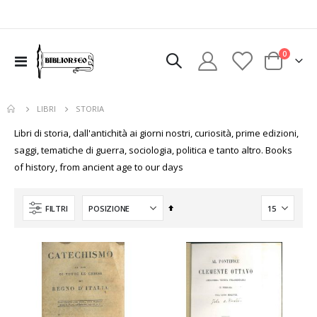
elementi
0
Toggle
Cart
Nav
STORIA
LIBRI
Libri di storia, dall'antichità ai giorni nostri, curiosità, prime edizioni,
uovi
saggi, tematiche di guerra, sociologia, politica e tanto altro. Books
sto
of history, from ancient age to our days
colo
Imposta
FILTRI
la
direzione
decrescente