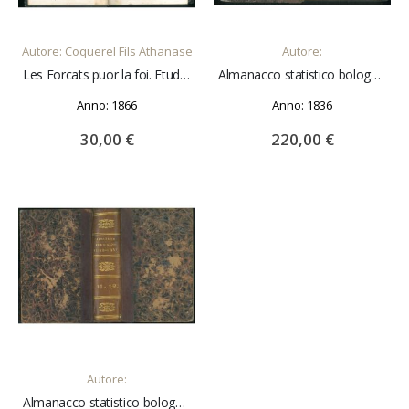
AGGIUNGI AL CARRELLO
AGGIUNGI AL CARRELLO
Autore: Coquerel Fils Athanase
Autore:
Les Forcats puor la foi. Etude historique (1684-1775).
Almanacco statistico bolognese, per l'anno 1836. Dedicato alle donne gentili. Anno 7°. UNITO A: Almanacco statistico bolognese, per l'anno 1837. Dedicato alle donne gentili. Anno 8°
Anno: 1866
Anno: 1836
30,00 €
220,00 €
AGGIUNGI AL CARRELLO
Autore:
Almanacco statistico bolognese, per l'anno 1840. Dedicato alle donne gentili. Anno XI°. UNITO A: Almanacco statistico bolognese, per l'anno 1841. Dedicato alle donne gentili. Anno XII°