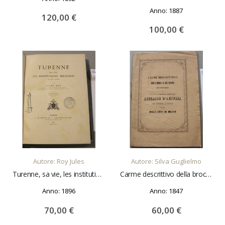
Anno: 1887
120,00 €
100,00 €
AGGIUNGI AL CARRELLO
AGGIUNGI AL CARRELLO
Autore: Roy Jules
Autore: Silva Guglielmo
Turenne, sa vie, les institutions militaires de son temps
Carme descrittivo della brocca e del bacino. Dono sponsalizio a S.A.I.R. la serenissima Arciduchessa Adelaide d'Austria ora duchessa di Savoja offerto dalla città di Milano
Anno: 1896
Anno: 1847
70,00 €
60,00 €