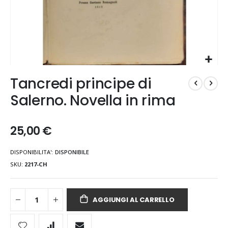
Vai
Tancredi principe di
all'inizio
della
Salerno. Novella in rima
galleria
di
immagini
25,00 €
DISPONIBILITA':
DISPONIBILE
SKU
2217-CH
AGGIUNGI AL CARRELLO