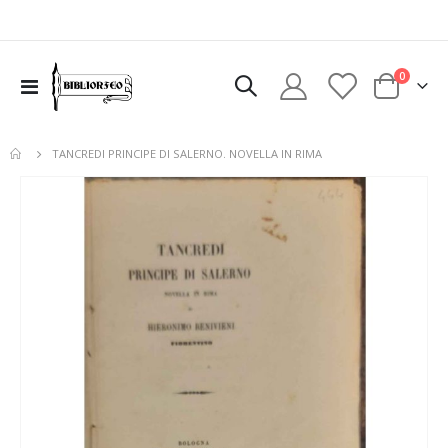
elementi
0
Toggle
Cart
Nav
TANCREDI PRINCIPE DI SALERNO. NOVELLA IN RIMA
Vai
alla
fine
della
galleria
di
immagini