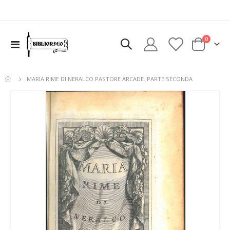
elementi
0
Toggle
Cart
Nav
MARIA RIME DI NERALCO PASTORE ARCADE. PARTE SECONDA
Vai
alla
fine
della
galleria
di
immagini