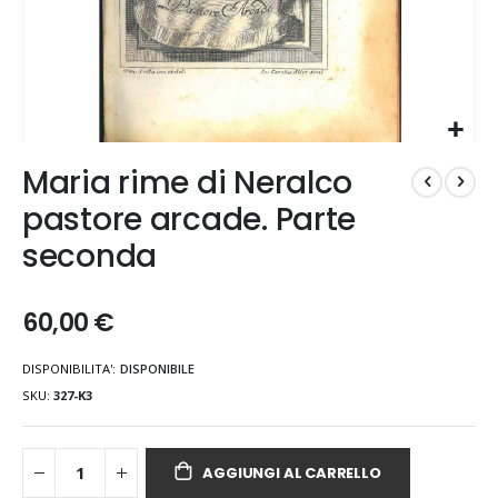
Vai
Maria rime di Neralco
all'inizio
della
pastore arcade. Parte
galleria
seconda
di
immagini
60,00 €
DISPONIBILITA':
DISPONIBILE
SKU
327-K3
AGGIUNGI AL CARRELLO