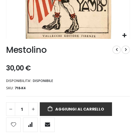
Vai
Mestolino
all'inizio
della
galleria
30,00 €
di
immagini
DISPONIBILITA':
DISPONIBILE
SKU
718-K4
AGGIUNGI AL CARRELLO