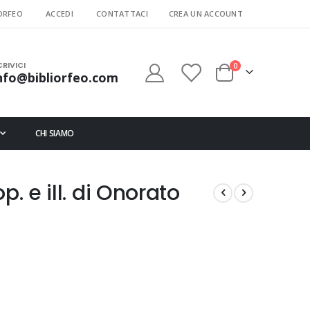
ORFEO
ACCEDI
CONTATTACI
CREA UN ACCOUNT
CRIVICI
elementi
0
nfo@bibliorfeo.com
Cart
CHI SIAMO
p. e ill. di Onorato