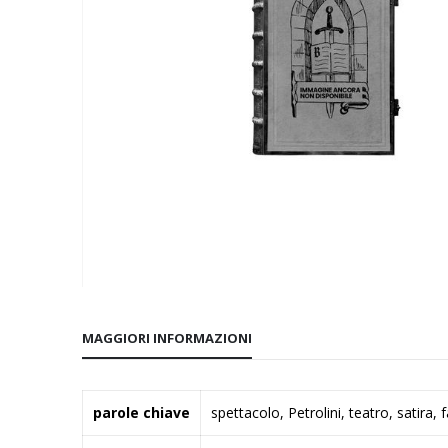
Vai
all'inizio
MAGGIORI INFORMAZIONI
della
galleria
di
Maggiori
parole chiave
spettacolo, Petrolini, teatro, satira,
immagini
Informazioni