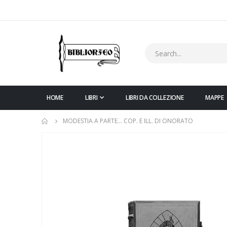
HOME
LIBRI
LIBRI DA COLLEZIONE
MAPPE
MODESTIA A PARTE... COP. E ILL. DI ONORATO
Vai
alla
fine
della
galleria
di
immagini