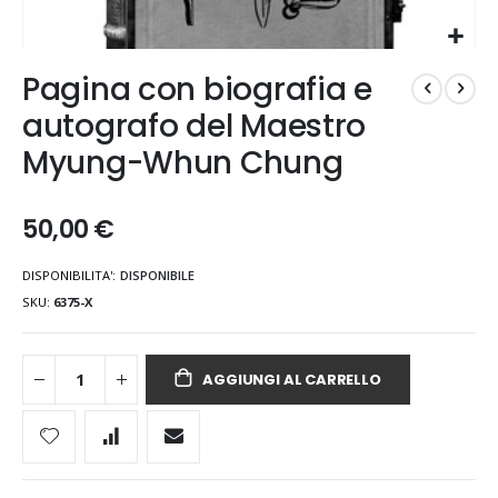
Vai
Pagina con biografia e
all'inizio
della
autografo del Maestro
galleria
Myung-Whun Chung
di
immagini
50,00 €
DISPONIBILITA':
DISPONIBILE
SKU
6375-X
AGGIUNGI AL CARRELLO