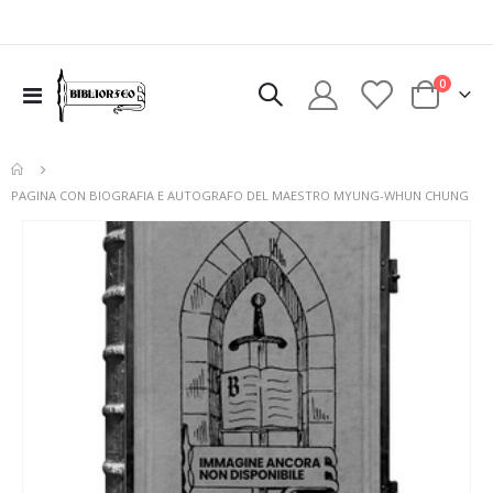
elementi
0
Toggle
Cart
Nav
PAGINA CON BIOGRAFIA E AUTOGRAFO DEL MAESTRO MYUNG-WHUN CHUNG
Vai
alla
fine
della
galleria
di
immagini