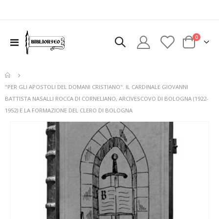
elementi
0
Toggle
Cart
Nav
"PER GLI APOSTOLI DEL DOMANI CRISTIANO". IL CARDINALE GIOVANNI
BATTISTA NASALLI ROCCA DI CORNELIANO, ARCIVESCOVO DI BOLOGNA (1922-
1952) E LA FORMAZIONE DEL CLERO DI BOLOGNA
Vai
alla
fine
della
galleria
di
immagini