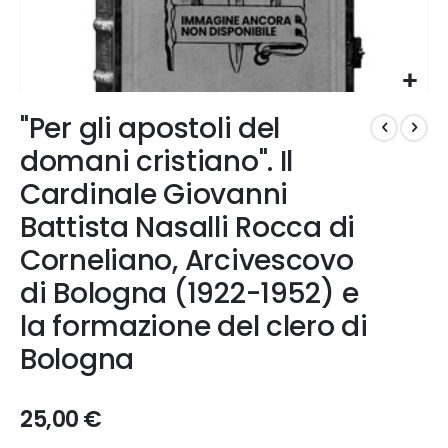
Vai
"Per gli apostoli del
all'inizio
della
domani cristiano". Il
galleria
Cardinale Giovanni
di
immagini
Battista Nasalli Rocca di
Corneliano, Arcivescovo
di Bologna (1922-1952) e
la formazione del clero di
Bologna
25,00 €