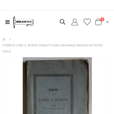
elementi
0
Toggle
Cart
Nav
POEMI DI LORD G. BYRON TRADOTTI DALL'ORIGINALE INGLESE DA PIETRO
ISOLA
Vai
alla
fine
della
galleria
di
immagini