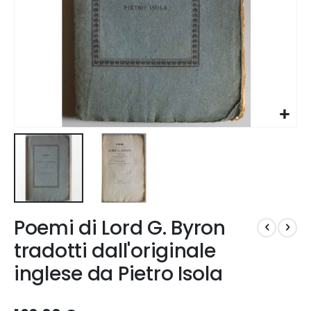
Vai
Poemi di Lord G. Byron
all'inizio
della
tradotti dall'originale
galleria
inglese da Pietro Isola
di
immagini