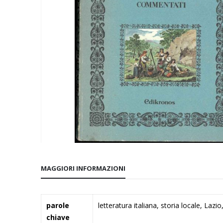
Vai
all'inizio
MAGGIORI INFORMAZIONI
della
galleria
di
Maggiori
parole
letteratura italiana, storia locale, Lazio
immagini
Informazioni
chiave