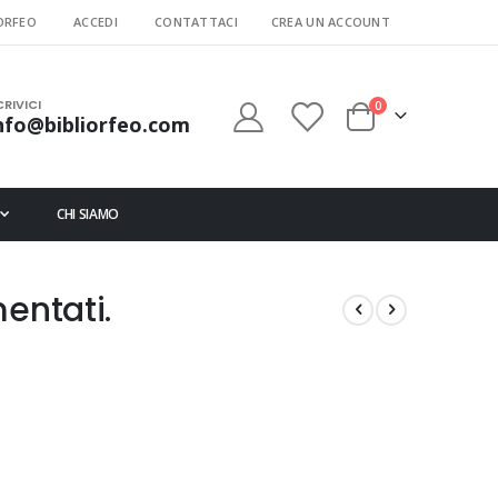
ORFEO
ACCEDI
CONTATTACI
CREA UN ACCOUNT
CRIVICI
elementi
0
nfo@bibliorfeo.com
Cart
CHI SIAMO
entati.