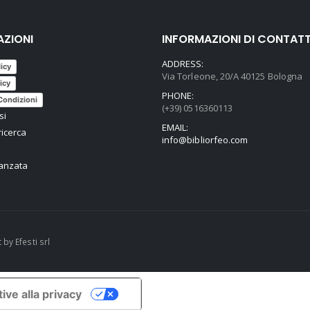
AZIONI
INFORMAZIONI DI CONTAT
ADDRESS:
licy
Via Torleone, 20/A 40125 Bologna
icy
PHONE:
Condizioni
(+39) 0516360113
si
EMAIL:
ricerca
info@bibliorfeo.com
vanzata
t by
Efesti srl
ive alla privacy