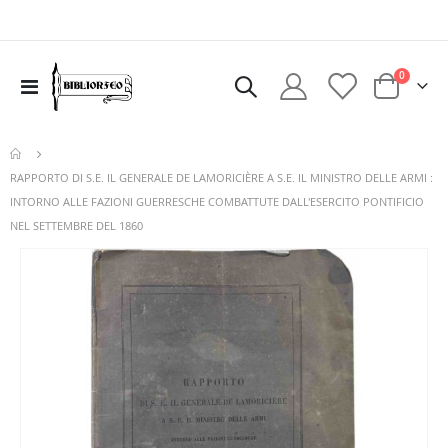
elementi
0
Toggle
Cart
Nav
RAPPORTO DI S.E. IL GENERALE DE LAMORICIÈRE A S.E. IL MINISTRO DELLE ARMI :
INTORNO ALLE FAZIONI GUERRESCHE COMBATTUTE DALL'ESERCITO PONTIFICIO
NEL SETTEMBRE DEL 1860
Vai
alla
fine
della
galleria
di
immagini