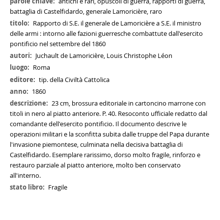
Maggiori
antichi e rari, opuscoli di guerra, rapporti di guerra,
Informazioni
battaglia di Castelfidardo, generale Lamoricière, raro
Rapporto di S.E. il generale de Lamoricière a S.E. il ministro
delle armi : intorno alle fazioni guerresche combattute dall'esercito
pontificio nel settembre del 1860
Juchault de Lamoricière, Louis Christophe Léon
Roma
tip. della Civiltà Cattolica
1860
23 cm, brossura editoriale in cartoncino marrone con
titoli in nero al piatto anteriore. P. 40. Resoconto ufficiale redatto dal
comandante dell'esercito pontificio. Il documento descrive le
operazioni militari e la sconfitta subita dalle truppe del Papa durante
l'invasione piemontese, culminata nella decisiva battaglia di
Castelfidardo. Esemplare rarissimo, dorso molto fragile, rinforzo e
restauro parziale al piatto anteriore, molto ben conservato
all'interno.
Fragile