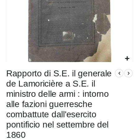
Vai
all'inizio
Rapporto di S.E. il generale
della
de Lamoricière a S.E. il
galleria
di
ministro delle armi : intorno
immagini
alle fazioni guerresche
combattute dall'esercito
pontificio nel settembre del
1860