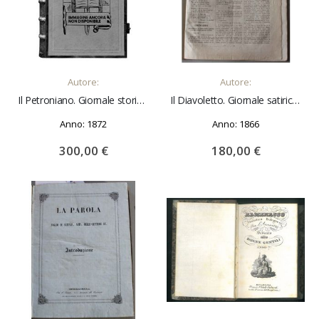
AGGIUNGI AL CARRELLO
AGGIUNGI AL CARRELLO
Autore:
Autore:
Il Petroniano. Giornale storico istruttivo popolare teatrale/Periodico storico istruttivo popolare
Il Diavoletto. Giornale satirico-popolare-illustrato. Anno I, dal n. 1 al n. 25 (mancano i n. 17 e 18)
Anno: 1872
Anno: 1866
300,00 €
180,00 €
AGGIUNGI AL CARRELLO
AGGIUNGI AL CARRELLO