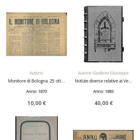
AGGIUNGI AL CARRELLO
AGGIUNGI AL CARRELLO
Autore:
Autore: Guidicini Giuseppe
Monitore di Bologna. 25 ottobre 1870. Anno xi, n. 286
Notizie diverse relative ai Vescovi di Bologna da San Zama ad Oppizzoni. Aggiuntavi la vita di San Petronio e Dissertazione sopra il Cardinale Ildebrando Grassi
Anno: 1870
Anno: 1883
10,00 €
40,00 €