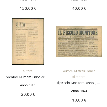
150,00 €
40,00 €
AGGIUNGI AL CARRELLO
AGGIUNGI AL CARRELLO
Autore:
Autore: Mistrali Franco
(direttore)
Silenzio!. Numero unico della Società il Silenzio ... in occasione del Ballo che essa offre nel Teatro Contavalli
Il piccolo Monitore. Anno I, 25 Aprile 1874. N. 84
Anno: 1881
Anno: 1874
20,00 €
10,00 €