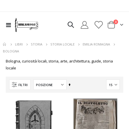
elementi
0
uovi
Toggle
Cart
Nav
sto
uovi
colo
sto
LIBRI
STORIA
STORIA LOCALE
EMILIA ROMAGNA
colo
BOLOGNA
Bologna, curiosità locali, storia, arte, architettura, guide, storia
locale
Imposta
FILTRI
la
direzione
decrescente