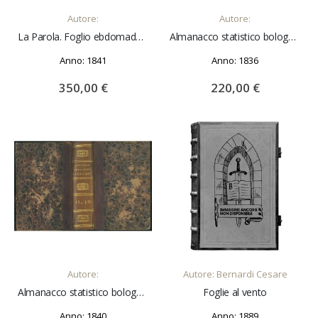
Autore:
Autore:
La Parola. Foglio ebdomadario di scienze, arti, belle lettere, ecc. Collezione completa di tutto il pubblicato con i frontespizi e gli indici
Almanacco statistico bolognese, per l'anno 1836. Dedicato alle donne gentili. Anno 7°. UNITO A: Almanacco statistico bolognese, per l'anno 1837. Dedicato alle donne gentili. Anno 8°
Anno: 1841
Anno: 1836
350,00 €
220,00 €
AGGIUNGI AL CARRELLO
AGGIUNGI AL CARRELLO
Autore:
Autore: Bernardi Cesare
Almanacco statistico bolognese, per l'anno 1840. Dedicato alle donne gentili. Anno XI°. UNITO A: Almanacco statistico bolognese, per l'anno 1841. Dedicato alle donne gentili. Anno XII°
Foglie al vento
Anno: 1840
Anno: 1889