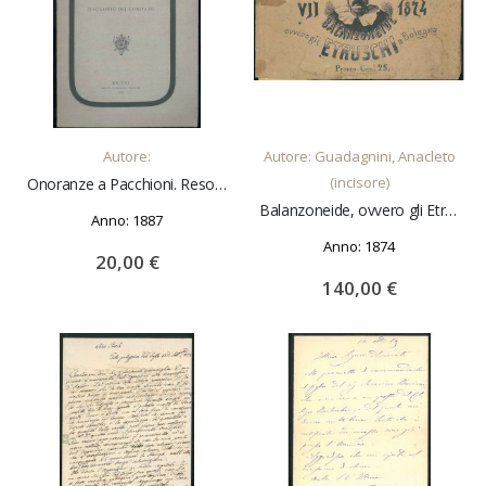
AGGIUNGI AL CARRELLO
AGGIUNGI AL CARRELLO
Autore:
Autore: Guadagnini, Anacleto
(incisore)
Onoranze a Pacchioni. Resoconto del comitato
Balanzoneide, ovvero gli Etruschi a Bologna : anno VII. carnevale 1874
Anno: 1887
Anno: 1874
20,00 €
140,00 €