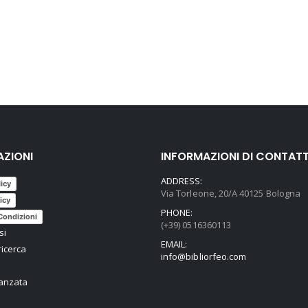
AZIONI
INFORMAZIONI DI CONTAT
ADDRESS:
licy
Via Torleone, 20/A 40125 Bologna
icy
PHONE:
Condizioni
(+39) 0516360113
si
EMAIL:
ricerca
info@bibliorfeo.com
vanzata