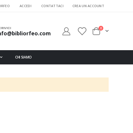
ORFEO
ACCEDI
CONTATTACI
CREA UN ACCOUNT
CRIVICI
elementi
0
nfo@bibliorfeo.com
Cart
CHI SIAMO