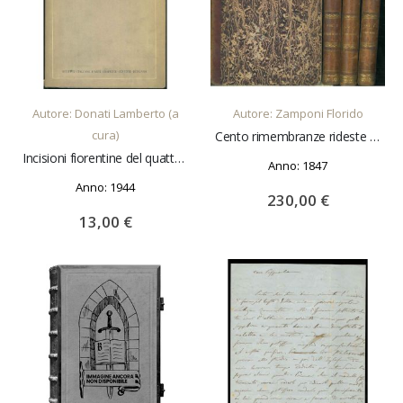
AGGIUNGI AL CARRELLO
AGGIUNGI AL CARRELLO
Autore: Donati Lamberto (a
Autore: Zamponi Florido
cura)
Cento rimembranze rideste per cura di Florido Zamponi ed illustrate con 100 incisioni in rame. Opera completa
Incisioni fiorentine del quattrocento.
Anno: 1847
Anno: 1944
230,00 €
13,00 €