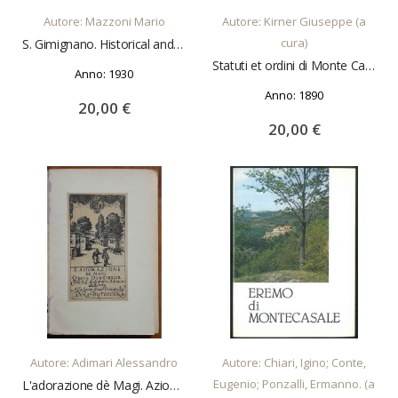
Autore: Mazzoni Mario
Autore: Kirner Giuseppe (a
cura)
S. Gimignano. Historical and artistic guide. With 45 illustrations and a topographical map
Statuti et ordini di Monte Castello contado di Pisa pubblicati per cura di Giuseppe Kirner.
Anno: 1930
Anno: 1890
20,00 €
20,00 €
AGGIUNGI AL CARRELLO
AGGIUNGI AL CARRELLO
Autore: Adimari Alessandro
Autore: Chiari, Igino; Conte,
Eugenio; Ponzalli, Ermanno. (a
L'adorazione dè Magi. Azione drammatica pubblicata secondo la rarissima stampa del 1642. Per cura di Alberto Bacchi della Lega