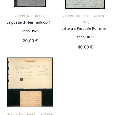
AGGIUNGI AL CARRELLO
AGGIUNGI AL CARRELLO
Autore: Fucini Renato
Autore: Rubieri Ermolao (1818-
1879)
Le poesie di Neri Tanfucio (Renato Fucini). Con nuove aggiunte
Lettera a Pasquale Romanelli a proposito di un incarico per una scultura. Firenze 2 genn. 1870
Anno: 1925
Anno: 1870
20,00 €
40,00 €
AGGIUNGI AL CARRELLO
Autore: Nencioni Enrico (1837-