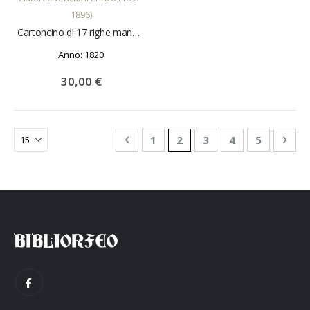
1896)
Cartoncino di 17 righe manoscritte con firma autografa. Sabato 14 Gennaio
Anno: 1820
30,00 €
Pagina
Pagina
Precedente
Pagina
Attualmente stai leggend
Pagina
Pagina
Pagina
Pagi
Succ
1
2
3
4
5