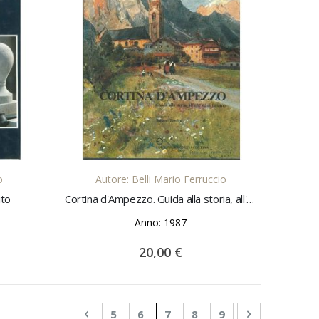
LO
AGGIUNGI AL CARRELLO
o
Autore: Belli Mario Ferruccio
ito
Cortina d'Ampezzo. Guida alla storia, all'arte ed al turismo Foto di S. Zardini
Anno: 1987
20,00 €
Pagina
Pagina
Precedente
Pagina
Pagina
Attualmente stai leggendo l
Pagina
Pagina
Pagina
Successivo
5
6
7
8
9