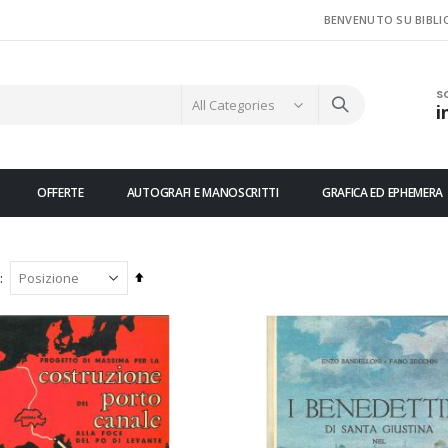
BENVENUTO SU BIBLI
S
i
OFFERTE
AUTOGRAFI E MANOSCRITTI
GRAFICA ED EPHEMERA
Imposta
la
direzione
decrescente