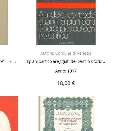
LO
AGGIUNGI AL CARRELLO
Autore: Comune di Venezia
L' anno galileiano. 7 dicembre 1991 - 7 dicembre 1992. N. I
I piani particolareggiati del centro storico di Venezia 1974-1976. Atti delle controdeduzioni ai piani particolareggiati del centro storico
Anno: 1977
18,00 €