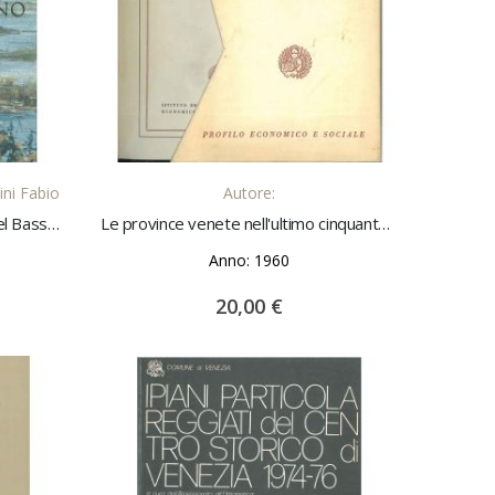
LO
AGGIUNGI AL CARRELLO
ini Fabio
Autore:
I benedettini di Santa Giustina nel Basso padovano. Bonifiche, agricoltura e architettura rurale Introduzione di G. Caporali
Le province venete nell'ultimo cinquantennio. Profilo economico e sociale A cura dell'Istituto Regionale per lo Sviluppo Economico e Sociale
Anno: 1960
20,00 €