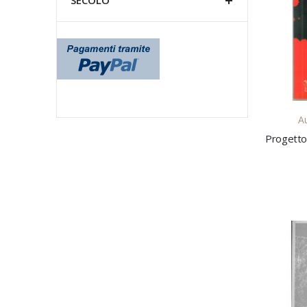
SECOLO
Au