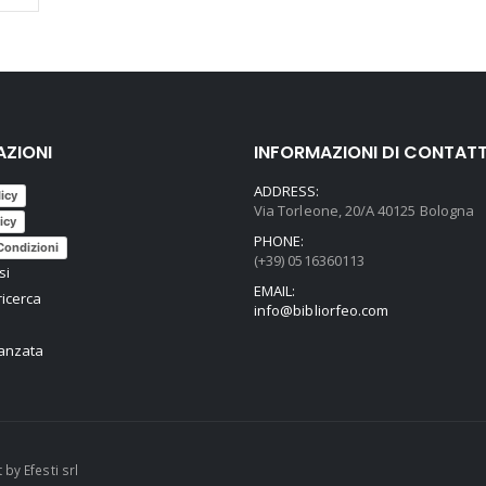
AZIONI
INFORMAZIONI DI CONTAT
ADDRESS:
licy
Via Torleone, 20/A 40125 Bologna
icy
PHONE:
Condizioni
(+39) 0516360113
si
EMAIL:
ricerca
info@bibliorfeo.com
vanzata
t by
Efesti srl