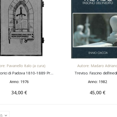
AGGIUNGI AL CARRELLO
AGGIUNGI AL CARREL
re: Pavanello Italo (a cura)
Autore: Madaro Adrian
Catasti storici di Padova 1810-1889 Premessa di C. Aymonino
Treviso. Fascino dell'ined
Anno: 1976
Anno: 1982
34,00 €
45,00 €