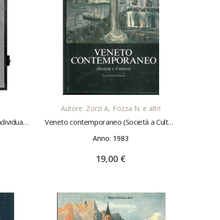
LO
AGGIUNGI AL CARRELLO
Autore: Zorzi A, Pozza N. e altri
Censimento, catalogazione ed individuazione dei centri storici del Veneto. Prima fase (elenco dei centri individuati nei catasti austriaci)
Veneto contemporaneo (Società a Cultura)
Anno: 1983
19,00 €