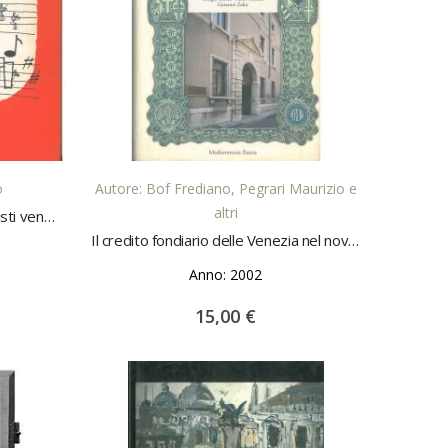
LO
AGGIUNGI AL CARRELLO
o
Autore: Bof Frediano, Pegrari Maurizio e
altri
1959-1974 : quindici anni dei solisti veneti di Bandi
Il credito fondiario delle Venezia nel novecento
Anno: 2002
15,00 €