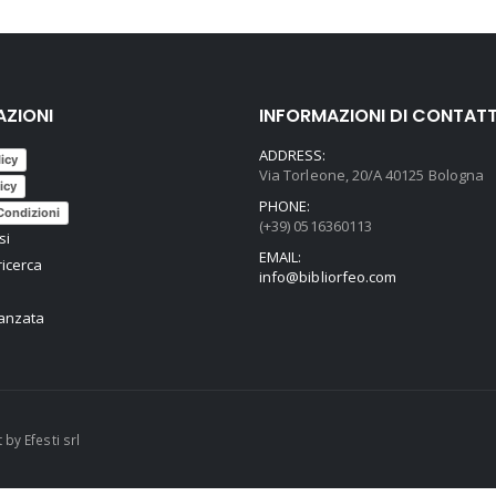
AZIONI
INFORMAZIONI DI CONTAT
ADDRESS:
licy
Via Torleone, 20/A 40125 Bologna
icy
PHONE:
Condizioni
(+39) 0516360113
si
EMAIL:
ricerca
info@bibliorfeo.com
vanzata
t by
Efesti srl