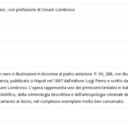
lasio ; con prefazione di Cesare Lombroso
n nero e illustrazioni in bicromia al piatto anteriore. P. XV, 288, con il
a, pubblicato a Napoli nel 1897 dall'editore Luigi Pierro e scritto d
re Lombroso. L'opera rappresenta uno dei primissimi tentativi in Ital
ntifico, della criminologia descrittiva e dell'antropologia criminale del
o cartaceo al dorso, nel complesso esemplare molto ben conservato.