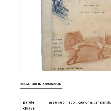
Vai
all'inizio
MAGGIORI INFORMAZIONI
della
galleria
di
Maggiori
parole
assai raro, napoli, camorra, camorristi
immagini
Informazioni
chiave