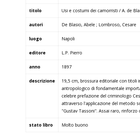
titolo
Usi e costumi dei camorristi / A. de B
autori
De Blasio, Abele ; Lombroso, Cesare
luogo
Napoli
editore
L.P. Pierro
anno
1897
descrizione
19,5 cm, brossura editoriale con titoli i
antropologico di fondamentale importanz
celebre prefazione del criminologo Cesa
attraverso l'applicazione del metodo scie
"Gustav Tassoni". Assai raro, rinforz
stato libro
Molto buono