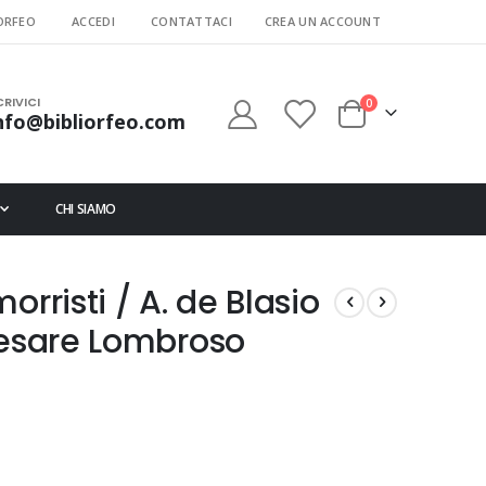
ORFEO
ACCEDI
CONTATTACI
CREA UN ACCOUNT
CRIVICI
elementi
0
nfo@bibliorfeo.com
Cart
CHI SIAMO
rristi / A. de Blasio
Cesare Lombroso