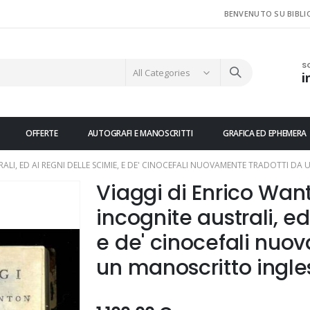
BENVENUTO SU BIBLI
S
i
OFFERTE
AUTOGRAFI E MANOSCRITTI
GRAFICA ED EPHEMERA
ALI, ED AI REGNI DELLE SCIMIE, E DE' CINOCEFALI NUOVAMENTE TRADOTTI DA
Viaggi di Enrico Want
incognite australi, ed
e de' cinocefali nuo
un manoscritto ingle