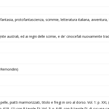
ci, fantasia, protofantascienza, scimmie, letteratura italiana, avventura,
nite australi, ed ai regni delle scimie, e de' cinocefali nuovamente tra
i Remondini)
elle, piatti marmorizzati, titolo e fregi in oro al dorso. Vol. 1: p. XXI
. 619, (1) con 8 tavole f.t; Vol. 3: p. 648 con 9 tavole f.t. di cui una ca