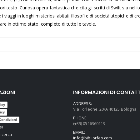
ori testo. Curiosa opera fantastica che cita gli scritti di Swift sia nel
e i viaggi in luoghi misteriosi abitati filosofi e di società utopiche d
re in ottimo stato, completo di tutte le tavole.
AZIONI
INFORMAZIONI DI CONTAT
ADDRESS:
licy
Via Torleone, 20/A 40125 Bologna
icy
PHONE:
Condizioni
(+39) 0516360113
si
EMAIL:
ricerca
info@bibliorfeo.com