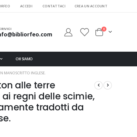
ORFEO
ACCEDI
CONTATTACI
CREA UN ACCOUNT
CRIVICI
elementi
0
nfo@bibliorfeo.com
Cart
CHI SIAMO
 UN MANOSCRITTO INGLESE.
on alle terre
 ai regni delle scimie,
vamente tradotti da
se.