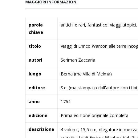
MAGGIORI INFORMAZIONI
della
galleria
di
Maggiori
parole
antichi e rari, fantastico, viaggi utopi
immagini
Informazioni
chiave
titolo
Viaggi di Enrico Wanton alle terre incog
autori
Seriman Zaccaria
luogo
Berna (ma Villa di Melma)
editore
S.e. (ma stampato dall'autore con i tip
anno
1764
edizione
Prima edizione originale completa
descrizione
4 volumi, 15,5 cm, rilegature in mezza p
con ritratto di Enricus Wanton; Vol. 2: p