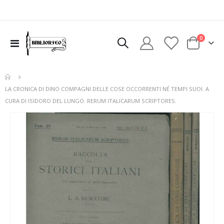
elementi
0
Toggle
Cart
Nav
LA CRONICA DI DINO COMPAGNI DELLE COSE OCCORRENTI NÉ TEMPI SUOI. A
CURA DI ISIDORO DEL LUNGO. RERUM ITALICARUM SCRIPTORES.
Vai
alla
fine
della
galleria
di
immagini