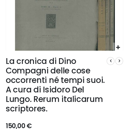
Vai
La cronica di Dino
all'inizio
della
Compagni delle cose
galleria
occorrenti né tempi suoi.
di
immagini
A cura di Isidoro Del
Lungo. Rerum italicarum
scriptores.
150,00 €