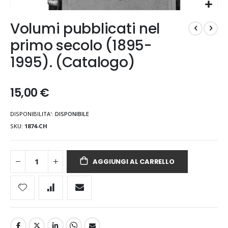
Vai
Volumi pubblicati nel
all'inizio
della
primo secolo (1895-
galleria
1995). (Catalogo)
di
immagini
15,00 €
DISPONIBILITA':
DISPONIBILE
SKU
1874-CH
AGGIUNGI AL CARRELLO