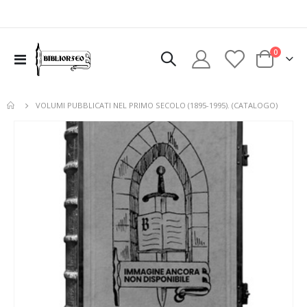
elementi
0
Toggle
Cart
Nav
VOLUMI PUBBLICATI NEL PRIMO SECOLO (1895-1995). (CATALOGO)
Vai
alla
fine
della
galleria
di
immagini