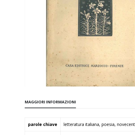
Vai
all'inizio
MAGGIORI INFORMAZIONI
della
galleria
di
Maggiori
parole chiave
letteratura italiana, poesia, novecen
immagini
Informazioni