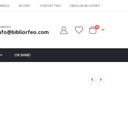
ORFEO
ACCEDI
CONTATTACI
CREA UN ACCOUNT
CRIVICI
elementi
0
nfo@bibliorfeo.com
Cart
CHI SIAMO