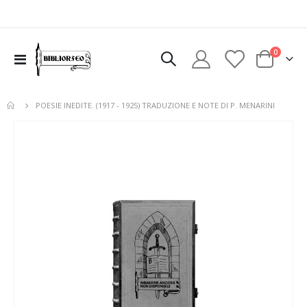
elementi
0
Toggle
Cart
Nav
POESIE INEDITE. (1917 - 1925) TRADUZIONE E NOTE DI P. MENARINI
Vai
alla
fine
della
galleria
di
immagini