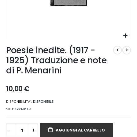
Vai
Poesie inedite. (1917 -
all'inizio
della
1925) Traduzione e note
galleria
di P. Menarini
di
immagini
10,00 €
DISPONIBILITA':
DISPONIBILE
SKU
1721-M10
AGGIUNGI AL CARRELLO