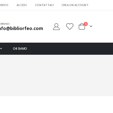
ORFEO
ACCEDI
CONTATTACI
CREA UN ACCOUNT
CRIVICI
elementi
0
nfo@bibliorfeo.com
Cart
CHI SIAMO