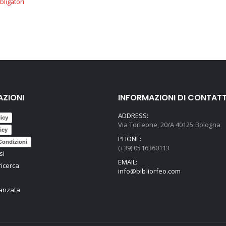
AZIONI
INFORMAZIONI DI CONTAT
ADDRESS:
licy
Via Torleone, 20/A 40125 Bologna
icy
PHONE:
Condizioni
(+39) 0516360113
si
EMAIL:
ricerca
info@bibliorfeo.com
vanzata