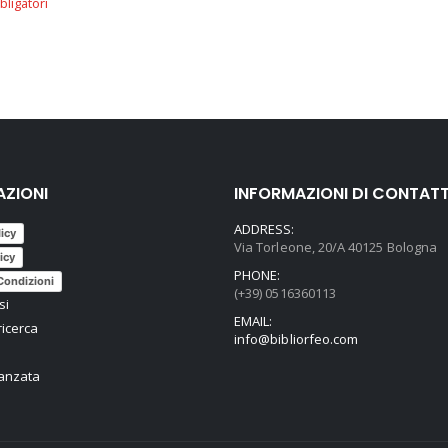
AZIONI
INFORMAZIONI DI CONTAT
ADDRESS:
licy
Via Torleone, 20/A 40125 Bologna
icy
PHONE:
Condizioni
(+39) 0516360113
si
EMAIL:
ricerca
info@bibliorfeo.com
vanzata