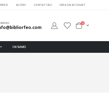
ORFEO
ACCEDI
CONTATTACI
CREA UN ACCOUNT
CRIVICI
elementi
0
nfo@bibliorfeo.com
Cart
CHI SIAMO