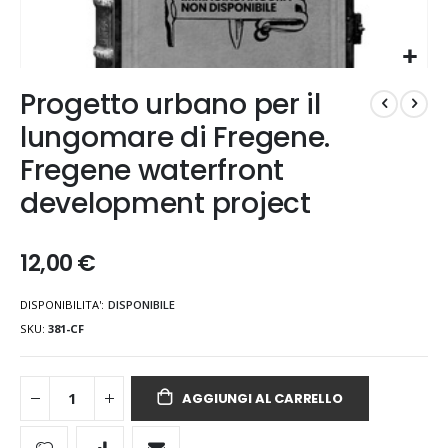
Vai
Progetto urbano per il
all'inizio
della
lungomare di Fregene.
galleria
Fregene waterfront
di
immagini
development project
12,00 €
DISPONIBILITA':
DISPONIBILE
SKU
381-CF
AGGIUNGI AL CARRELLO