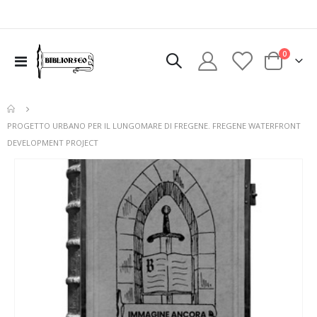
elementi
0
Toggle
Cart
Nav
PROGETTO URBANO PER IL LUNGOMARE DI FREGENE. FREGENE WATERFRONT
DEVELOPMENT PROJECT
Vai
alla
fine
della
galleria
di
immagini